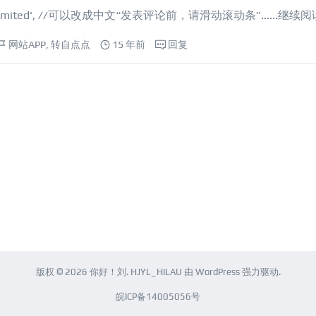
\'t be submited', //可以改成中文“发表评论前，请滑动滚动条”......
继续阅
网站APP
,
转自点点
15 年前
回复
版权 © 2026
你好！刘
.
HJYL_HILAU
由
WordPress
强力驱动.
皖ICP备14005056号