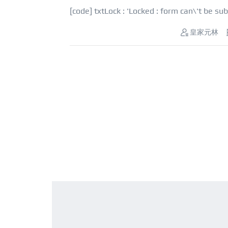
[code] txtLock : 'Locked : form can
皇家元林