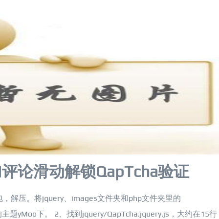
s加评论滑动解锁QapTcha验证
压。将jquery、images文件夹和php文件夹里的
题yMoo下。 2、找到jquery/QapTcha.jquery.js，大约在15行