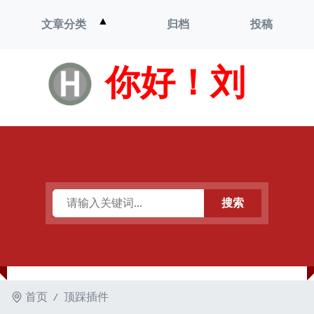
打
▲
文章分类
归档
投稿
开
菜
单
你好！刘
搜索
首页
顶踩插件