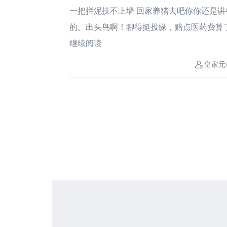
一把拦泥扶不上墙 回家养猪去吧你你还是
的。出头鸟啊！聊得挺投缘，赔点医药费算了。
继续阅读
皇家元