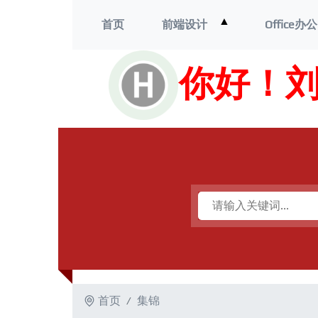
打
▲
首页
前端设计
Office办公
开
菜
单
你好！
首页
集锦