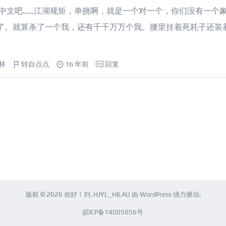
讲中文吧……江湖规矩，单挑啊，就是一个对一个，你们没有一个
就算杀了一个我，还有千千万万个我。腰里挂着死耗子还装着...
林
转自点点
16 年前
回复
版权 © 2026
你好！刘
.
HJYL_HILAU
由
WordPress
强力驱动.
皖ICP备14005056号