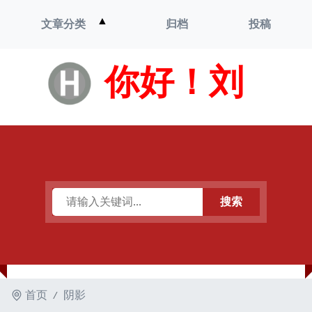
打
▲
文章分类
归档
投稿
开
菜
单
你好！刘
搜索
首页
阴影