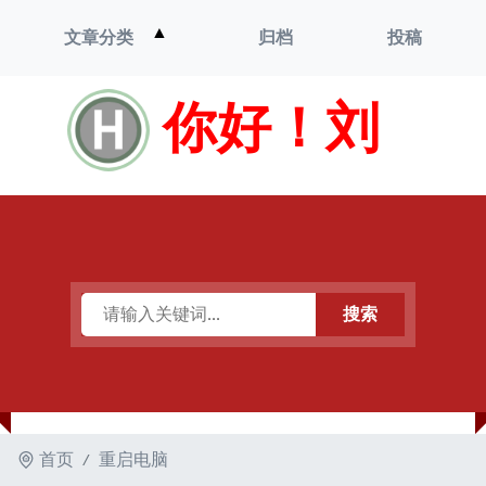
打
▲
文章分类
归档
投稿
开
菜
单
你好！刘
搜索
首页
重启电脑