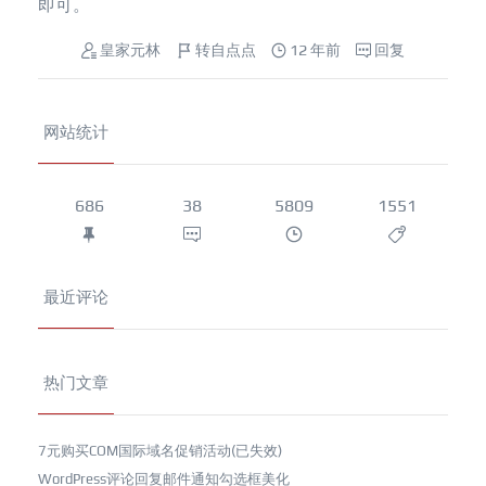
即可。
皇家元林
转自点点
12 年前
回复
网站统计
686
38
5809
1551
最近评论
热门文章
7元购买COM国际域名促销活动(已失效)
WordPress评论回复邮件通知勾选框美化