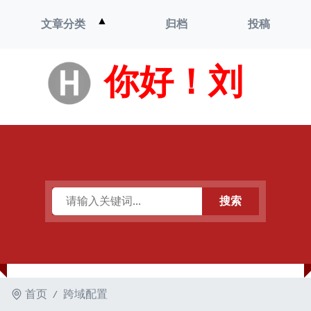
打
▲
文章分类
归档
投稿
开
菜
单
你好！刘
搜索
首页
跨域配置