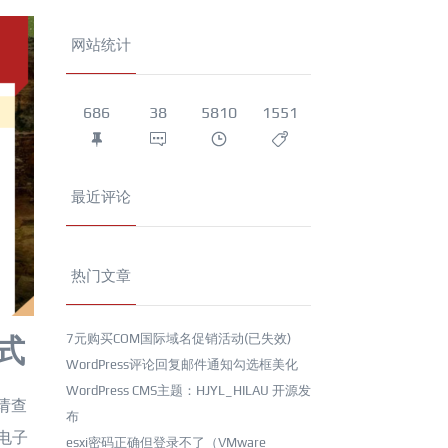
网站统计
686
38
5810
1551
最近评论
热门文章
7元购买COM国际域名促销活动(已失效)
式
WordPress评论回复邮件通知勾选框美化
WordPress CMS主题：HJYL_HILAU 开源发
请查
布
电子
esxi密码正确但登录不了（VMware