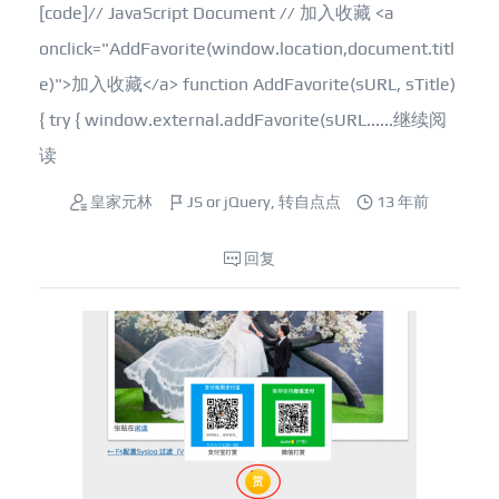
[code]// JavaScript Document // 加入收藏 <a
onclick="AddFavorite(window.location,document.titl
e)">加入收藏</a> function AddFavorite(sURL, sTitle)
{ try { window.external.addFavorite(sURL......
继续阅
读
皇家元林
JS or jQuery
,
转自点点
13 年前
回复