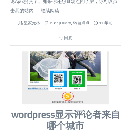
论Ajax提交了。如果你还想直观点的了解，你可以点
击我的站内......
继续阅读
皇家元林
JS or jQuery
,
转自点点
11 年前
回复
wordpress显示评论者来自
哪个城市