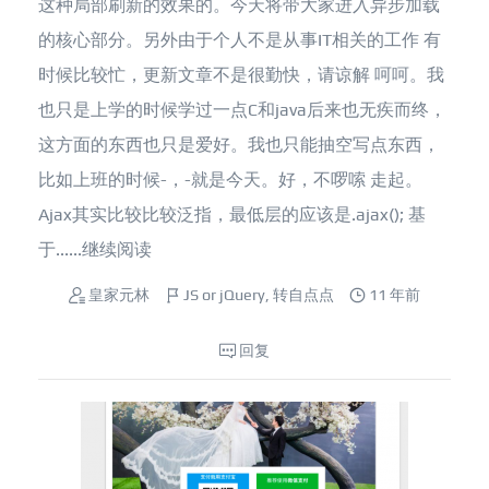
这种局部刷新的效果的。今天将带大家进入异步加载
的核心部分。另外由于个人不是从事IT相关的工作 有
时候比较忙，更新文章不是很勤快，请谅解 呵呵。我
也只是上学的时候学过一点C和java后来也无疾而终，
这方面的东西也只是爱好。我也只能抽空写点东西，
比如上班的时候-，-就是今天。好，不啰嗦 走起。
Ajax其实比较比较泛指，最低层的应该是.ajax(); 基
于......
继续阅读
皇家元林
JS or jQuery
,
转自点点
11 年前
回复