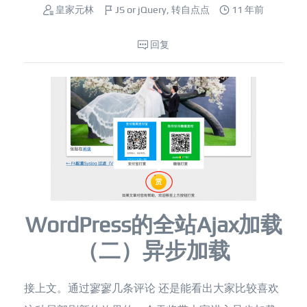
皇家元林
JS or jQuery
,
转自点点
11 年前
回复
WordPress的全站Ajax加载
（二）异步加载
接上文。通过寥寥几条评论 还是能看出大家比较喜欢