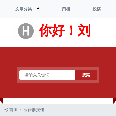
打
▲
文章分类
归档
投稿
开
菜
单
你好！刘
搜索
首页
编辑器按钮