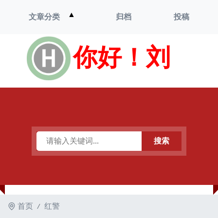
打
▲
文章分类
归档
投稿
开
菜
单
你好！刘
搜索
首页
红警