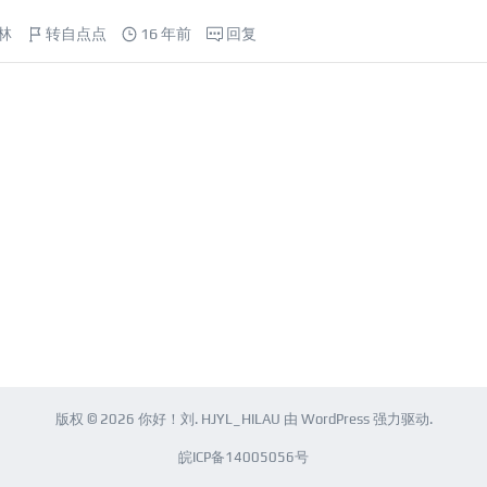
林
转自点点
16 年前
回复
版权 © 2026
你好！刘
.
HJYL_HILAU
由
WordPress
强力驱动.
皖ICP备14005056号