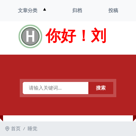
打
▲
文章分类
归档
投稿
开
菜
单
你好！刘
搜索
首页
睡觉