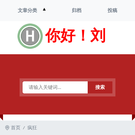
打
▲
文章分类
归档
投稿
开
菜
单
你好！刘
搜索
首页
疯狂