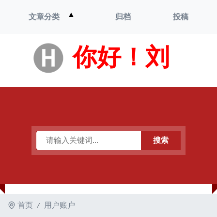
打
▲
文章分类
归档
投稿
开
菜
单
你好！刘
搜索
首页
用户账户