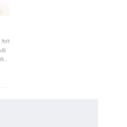
。为什
s后
码，