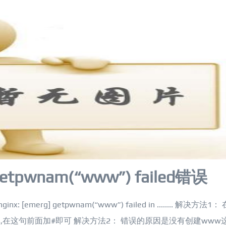
 getpwnam(“www”) failed错误
emerg] getpwnam(“www”) failed in ........ 解决方法1： 
;的注释去掉,在这句前面加#即可 解决方法2： 错误的原因是没有创建www