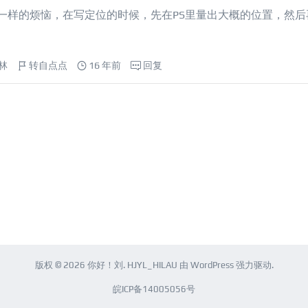
有跟我一样的烦恼，在写定位的时候，先在PS里量出大概的位置，然
林
转自点点
16 年前
回复
版权 © 2026
你好！刘
.
HJYL_HILAU
由
WordPress
强力驱动.
皖ICP备14005056号