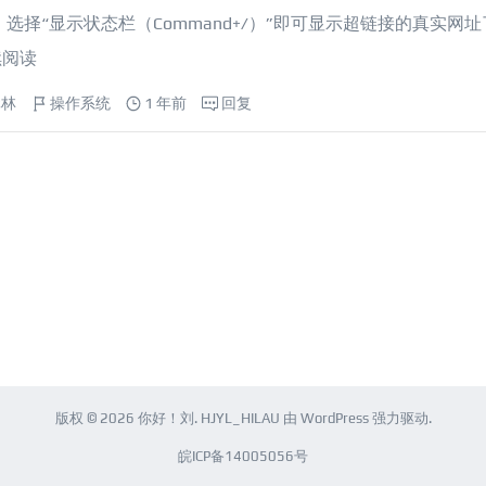
”，选择“显示状态栏（Command+/）”即可显示超链接的真实网
续阅读
元林
操作系统
1 年前
回复
版权 © 2026
你好！刘
.
HJYL_HILAU
由
WordPress
强力驱动.
皖ICP备14005056号