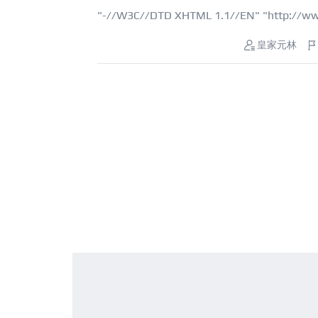
"-//W3C//DTD XHTML 1.1//EN" "http://ww
皇家元林