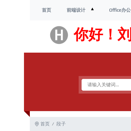
打
▲
首页
前端设计
Office办公
开
菜
单
你好！
首页
段子