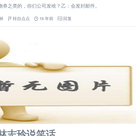
物券之类的，你们公司发啥？乙：会发封邮件。
林
转自点点
16 年前
回复
林志玲说笑话