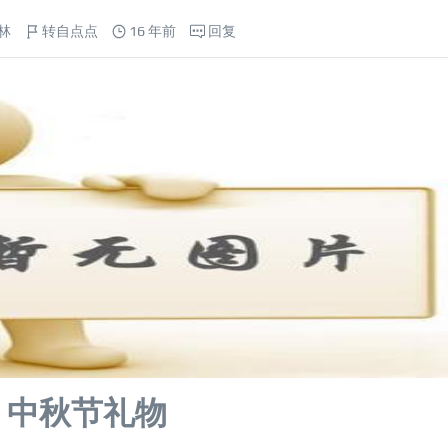
林
转自点点
16 年前
回复
中秋节礼物