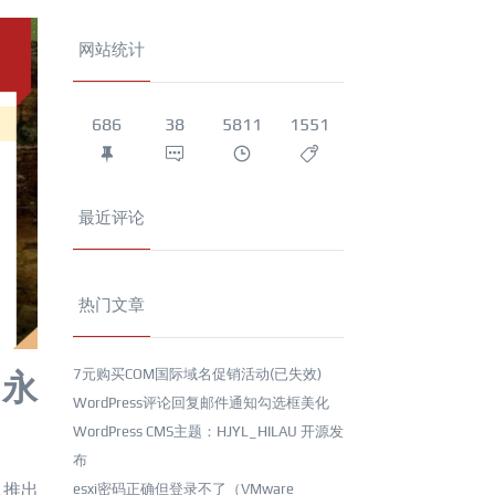
网站统计
686
38
5811
1551
最近评论
热门文章
7元购买COM国际域名促销活动(已失效)
，永
WordPress评论回复邮件通知勾选框美化
WordPress CMS主题：HJYL_HILAU 开源发
布
队推出
esxi密码正确但登录不了（VMware