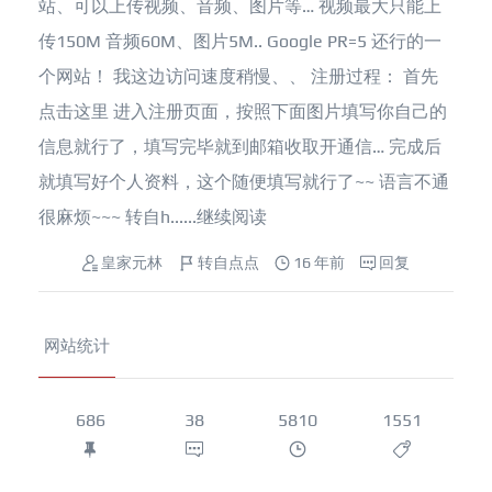
站、可以上传视频、音频、图片等… 视频最大只能上
传150M 音频60M、图片5M.. Google PR=5 还行的一
个网站！ 我这边访问速度稍慢、、 注册过程： 首先
点击这里 进入注册页面，按照下面图片填写你自己的
信息就行了，填写完毕就到邮箱收取开通信… 完成后
就填写好个人资料，这个随便填写就行了~~ 语言不通
很麻烦~~~ 转自h......
继续阅读
皇家元林
转自点点
16 年前
回复
网站统计
686
38
5810
1551