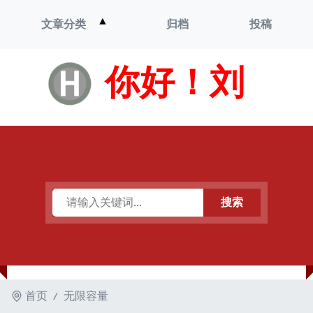
打
▲
文章分类
归档
投稿
开
菜
单
你好！刘
搜索
首页
无限容量