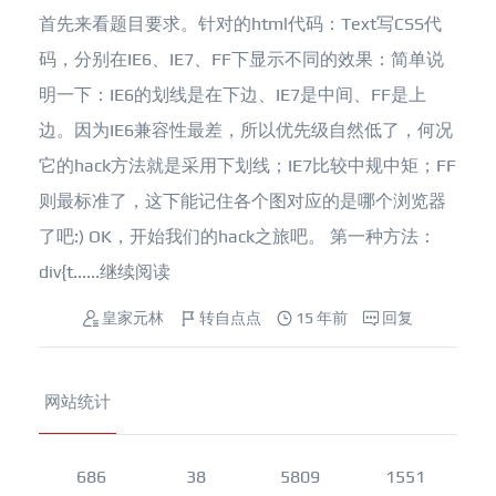
首先来看题目要求。针对的html代码：Text写CSS代
码，分别在IE6、IE7、FF下显示不同的效果：简单说
明一下：IE6的划线是在下边、IE7是中间、FF是上
边。因为IE6兼容性最差，所以优先级自然低了，何况
它的hack方法就是采用下划线；IE7比较中规中矩；FF
则最标准了，这下能记住各个图对应的是哪个浏览器
了吧:) OK，开始我们的hack之旅吧。 第一种方法：
div{t......
继续阅读
皇家元林
转自点点
15 年前
回复
网站统计
686
38
5809
1551