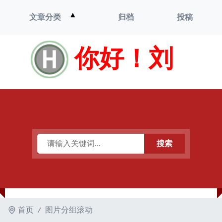
打
▲
文章分类
归档
投稿
开
菜
单
你好！刘
搜索
首页
图片分组滚动