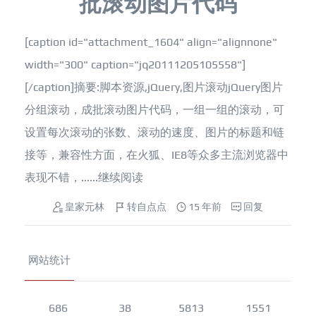
批滚动图片代码
[caption id="attachment_1604" align="alignnone"
width="300" caption="jq20111205105558"]
[/caption]摘要:脚本资源,jQuery,图片滚动jQuery图片
分组滚动，成批滚动图片代码，一组一组的滚动，可
设置每次滚动的张数、滚动的速度、图片的标题和链
接等，兼容性方面，在火狐、IE8等众多主流浏览器中
表现不错，......
继续阅读
皇家元林
转自点点
15 年前
回复
网站统计
686
38
5813
1551