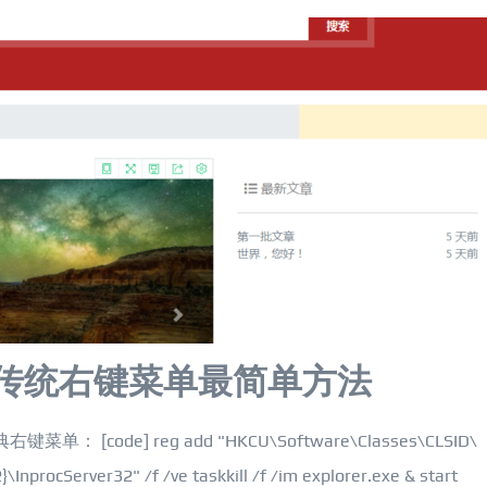
恢复传统右键菜单最简单方法
[code] reg add "HKCU\Software\Classes\CLSID\
procServer32" /f /ve taskkill /f /im explorer.exe & start