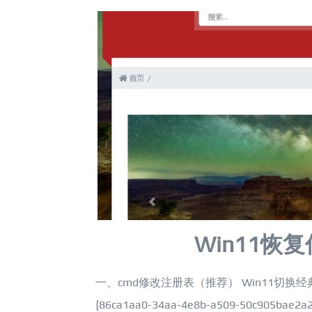
Win11
一、cmd修改注册表（推荐） Win11切换经典右键菜单： 
{86ca1aa0-34aa-4e8b-a509-50c905bae2a2}\In