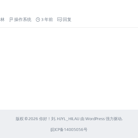
元林
操作系统
3 年前
回复
版权 © 2026
你好！刘
.
HJYL_HILAU
由
WordPress
强力驱动.
皖ICP备14005056号