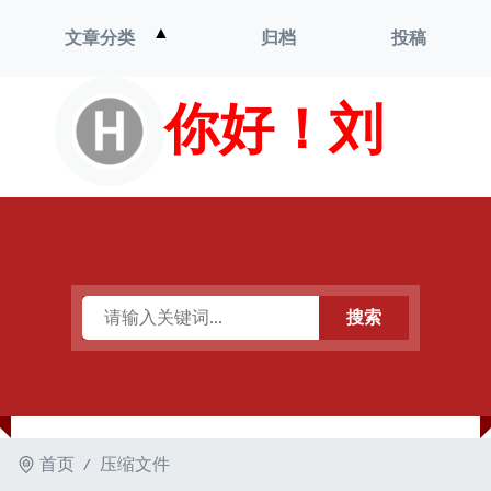
打
▲
文章分类
归档
投稿
开
菜
单
你好！刘
搜索
首页
压缩文件