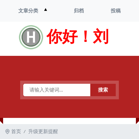
打
▲
文章分类
归档
投稿
开
菜
单
你好！刘
搜索
首页
升级更新提醒