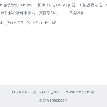
NS免费智能DNS解析，提供了6 台DNS服务器，可以设置电信、
称解析准确率很高，支持添加A、C......
继续阅读
林
转自点点
16 年前
回复
版权 © 2026
你好！刘
.
HJYL_HILAU
由
WordPress
强力驱动.
皖ICP备14005056号