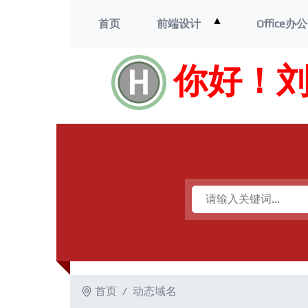
打
▲
首页
前端设计
Office办公
开
菜
单
你好！
首页
动态域名