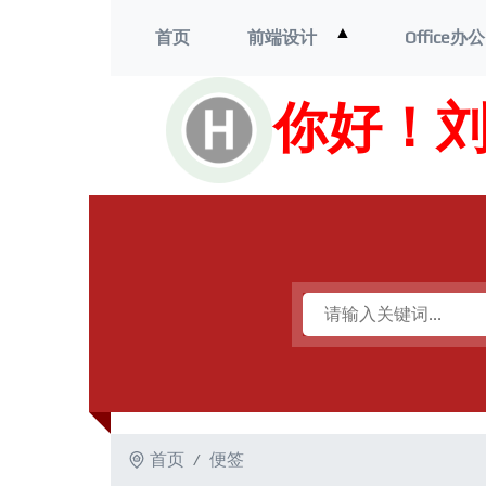
打
▲
首页
前端设计
Office办公
开
菜
单
你好！
首页
便签