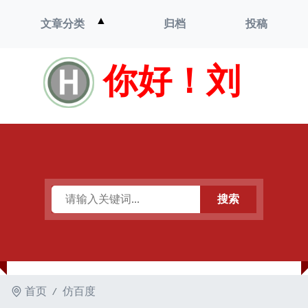
打
▲
文章分类
归档
投稿
开
菜
单
你好！刘
搜索
首页
仿百度