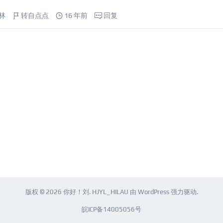
林
转自点点
16 年前
回复
版权 © 2026
你好！刘
.
HJYL_HILAU
由
WordPress
强力驱动.
皖ICP备14005056号