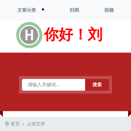
打
▲
文章分类
归档
投稿
开
菜
单
你好！刘
搜索
首页
上传文件